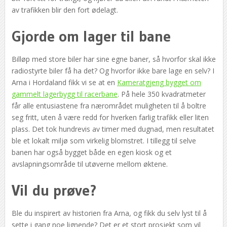
av trafikken blir den fort ødelagt.
Gjorde om lager til bane
Billøp med store biler har sine egne baner, så hvorfor skal ikke
radiostyrte biler få ha det? Og hvorfor ikke bare lage en selv? I
Arna i Hordaland fikk vi se at en
Kameratgjeng bygget om
gammelt lagerbygg til racerbane
. På hele 350 kvadratmeter
får alle entusiastene fra nærområdet muligheten til å boltre
seg fritt, uten å være redd for hverken farlig trafikk eller liten
plass. Det tok hundrevis av timer med dugnad, men resultatet
ble et lokalt miljø som virkelig blomstret. I tillegg til selve
banen har også bygget både en egen kiosk og et
avslapningsområde til utøverne mellom øktene.
Vil du prøve?
Ble du inspirert av historien fra Arna, og fikk du selv lyst til å
sette i gang noe lignende? Det er et stort prosjekt som vil