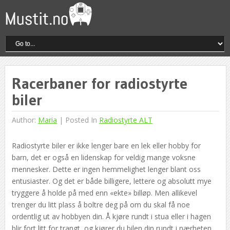
Racerbaner for radiostyrte
biler
Author:
Maria
|
Posted In
Radiostyrte ALT
Radiostyrte biler er ikke lenger bare en lek eller hobby for
barn, det er også en lidenskap for veldig mange voksne
mennesker. Dette er ingen hemmelighet lenger blant oss
entusiaster. Og det er både billigere, lettere og absolutt mye
tryggere å holde på med enn «ekte» billøp. Men allikevel
trenger du litt plass å boltre deg på om du skal få noe
ordentlig ut av hobbyen din. Å kjøre rundt i stua eller i hagen
blir fort litt for trangt, og kjører du bilen din rundt i nærheten