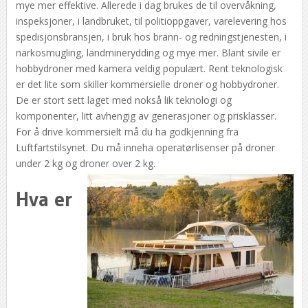
mye mer effektive. Allerede i dag brukes de til overvåkning,
inspeksjoner, i landbruket, til politioppgaver, varelevering hos
spedisjonsbransjen, i bruk hos brann- og redningstjenesten, i
narkosmugling, landminerydding og mye mer. Blant sivile er
hobbydroner med kamera veldig populært. Rent teknologisk
er det lite som skiller kommersielle droner og hobbydroner.
De er stort sett laget med nokså lik teknologi og
komponenter, litt avhengig av generasjoner og prisklasser.
For å drive kommersielt må du ha godkjenning fra
Luftfartstilsynet. Du må inneha operatørlisenser på droner
under 2 kg og droner over 2 kg.
Hva er