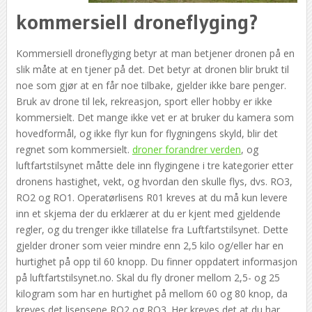
kommersiell droneflyging?
Kommersiell droneflyging betyr at man betjener dronen på en
slik måte at en tjener på det. Det betyr at dronen blir brukt til
noe som gjør at en får noe tilbake, gjelder ikke bare penger.
Bruk av drone til lek, rekreasjon, sport eller hobby er ikke
kommersielt. Det mange ikke vet er at bruker du kamera som
hovedformål, og ikke flyr kun for flygningens skyld, blir det
regnet som kommersielt.
droner forandrer verden
, og
luftfartstilsynet måtte dele inn flygingene i tre kategorier etter
dronens hastighet, vekt, og hvordan den skulle flys, dvs. RO3,
RO2 og RO1. Operatørlisens R01 kreves at du må kun levere
inn et skjema der du erklærer at du er kjent med gjeldende
regler, og du trenger ikke tillatelse fra Luftfartstilsynet. Dette
gjelder droner som veier mindre enn 2,5 kilo og/eller har en
hurtighet på opp til 60 knopp. Du finner oppdatert informasjon
på luftfartstilsynet.no. Skal du fly droner mellom 2,5- og 25
kilogram som har en hurtighet på mellom 60 og 80 knop, da
kreves det lisensene RO2 og RO3. Her kreves det at du har