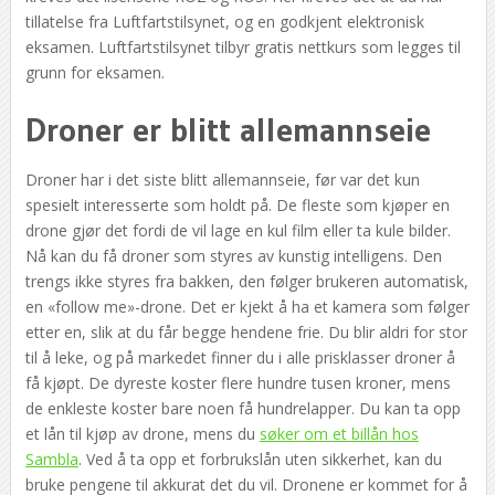
tillatelse fra Luftfartstilsynet, og en godkjent elektronisk
eksamen. Luftfartstilsynet tilbyr gratis nettkurs som legges til
grunn for eksamen.
Droner er blitt allemannseie
Droner har i det siste blitt allemannseie, før var det kun
spesielt interesserte som holdt på. De fleste som kjøper en
drone gjør det fordi de vil lage en kul film eller ta kule bilder.
Nå kan du få droner som styres av kunstig intelligens. Den
trengs ikke styres fra bakken, den følger brukeren automatisk,
en «follow me»-drone. Det er kjekt å ha et kamera som følger
etter en, slik at du får begge hendene frie. Du blir aldri for stor
til å leke, og på markedet finner du i alle prisklasser droner å
få kjøpt. De dyreste koster flere hundre tusen kroner, mens
de enkleste koster bare noen få hundrelapper. Du kan ta opp
et lån til kjøp av drone, mens du
søker om et billån hos
Sambla
. Ved å ta opp et forbrukslån uten sikkerhet, kan du
bruke pengene til akkurat det du vil. Dronene er kommet for å