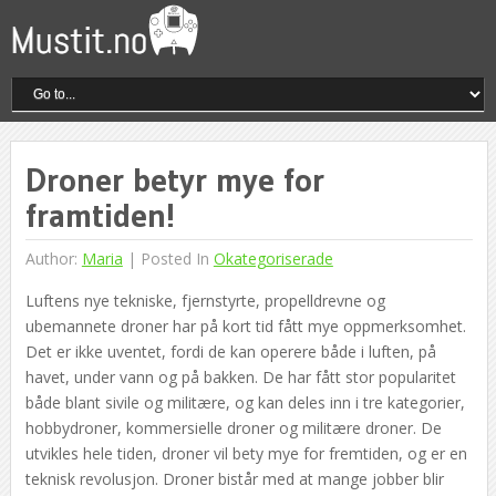
Droner betyr mye for
framtiden!
Author:
Maria
|
Posted In
Okategoriserade
Luftens nye tekniske, fjernstyrte, propelldrevne og
ubemannete droner har på kort tid fått mye oppmerksomhet.
Det er ikke uventet, fordi de kan operere både i luften, på
havet, under vann og på bakken. De har fått stor popularitet
både blant sivile og militære, og kan deles inn i tre kategorier,
hobbydroner, kommersielle droner og militære droner. De
utvikles hele tiden, droner vil bety mye for fremtiden, og er en
teknisk revolusjon. Droner bistår med at mange jobber blir